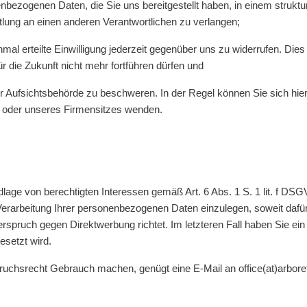
ezogenen Daten, die Sie uns bereitgestellt haben, in einem strukt
tlung an einen anderen Verantwortlichen zu verlangen;
al erteilte Einwilligung jederzeit gegenüber uns zu widerrufen. Dies 
für die Zukunft nicht mehr fortführen dürfen und
Aufsichtsbehörde zu beschweren. In der Regel können Sie sich hierf
es oder unseres Firmensitzes wenden.
age von berechtigten Interessen gemäß Art. 6 Abs. 1 S. 1 lit. f DSG
rbeitung Ihrer personenbezogenen Daten einzulegen, soweit dafür G
rspruch gegen Direktwerbung richtet. Im letzteren Fall haben Sie ei
setzt wird.
ruchsrecht Gebrauch machen, genügt eine E-Mail an office(at)arbo