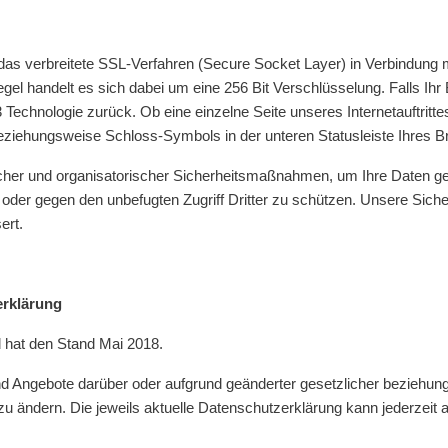
s verbreitete SSL-Verfahren (Secure Socket Layer) in Verbindung m
egel handelt es sich dabei um eine 256 Bit Verschlüsselung. Falls Ih
v3 Technologie zurück. Ob eine einzelne Seite unseres Internetauftritt
eziehungsweise Schloss-Symbols in der unteren Statusleiste Ihres B
cher und organisatorischer Sicherheitsmaßnahmen, um Ihre Daten geg
ung oder gegen den unbefugten Zugriff Dritter zu schützen. Unsere S
ert.
erklärung
d hat den Stand Mai 2018.
nd Angebote darüber oder aufgrund geänderter gesetzlicher beziehun
 ändern. Die jeweils aktuelle Datenschutzerklärung kann jederzeit a